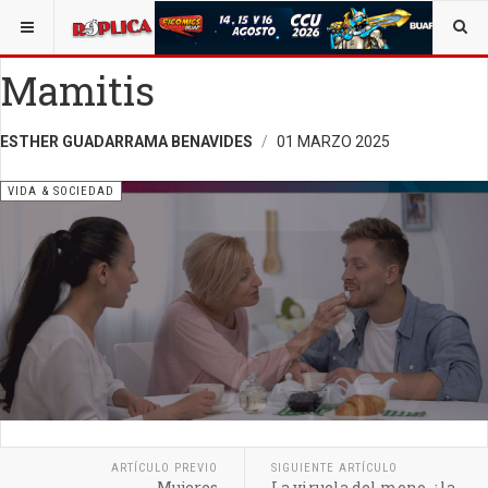
ESTÁ AQUÍ:
VIDA Y SOCIEDAD
OPINIÓN
RÉPLICA
Mamitis
ESTHER GUADARRAMA BENAVIDES
01 MARZO 2025
VIDA & SOCIEDAD
ARTÍCULO PREVIO
SIGUIENTE ARTÍCULO
Mujeres
La viruela del mono, ¿la