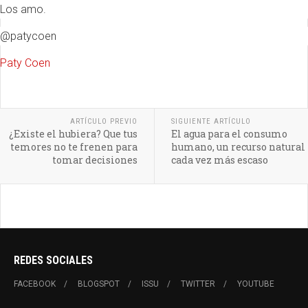
Los amo.
@patycoen
Paty Coen
ARTÍCULO PREVIO
SIGUIENTE ARTÍCULO
¿Existe el hubiera? Que tus
El agua para el consumo
temores no te frenen para
humano, un recurso natural
tomar decisiones
cada vez más escaso
REDES SOCIALES
FACEBOOK
BLOGSPOT
ISSU
TWITTER
YOUTUBE