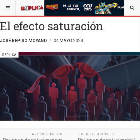
ESTÁ AQUÍ:
OPINIÓN
OPINIÓN
RÉPLICA
El efecto saturación
JOSÉ REPISO MOYANO
04 MAYO 2023
RÉPLICA
ARTÍCULO PREVIO
SIGUIENTE ARTÍCULO
Resumen de noticias mayo
Resumen de noticias abril