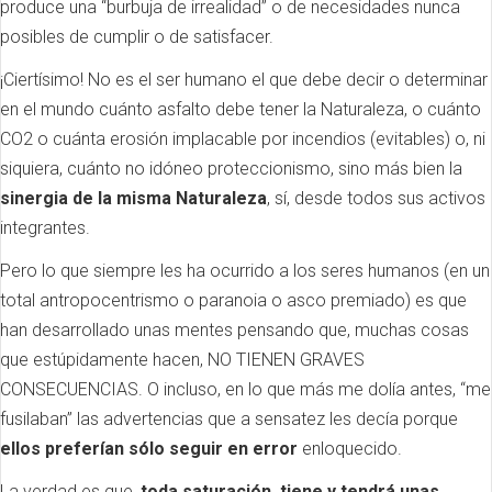
produce una “burbuja de irrealidad” o de necesidades nunca
posibles de cumplir o de satisfacer.
¡Ciertísimo! No es el ser humano el que debe decir o determinar
en el mundo cuánto asfalto debe tener la Naturaleza, o cuánto
CO2 o cuánta erosión implacable por incendios (evitables) o, ni
siquiera, cuánto no idóneo proteccionismo, sino más bien la
sinergia de la misma Naturaleza
, sí, desde todos sus activos
integrantes.
Pero lo que siempre les ha ocurrido a los seres humanos (en un
total antropocentrismo o paranoia o asco premiado) es que
han desarrollado unas mentes pensando que, muchas cosas
que estúpidamente hacen, NO TIENEN GRAVES
CONSECUENCIAS. O incluso, en lo que más me dolía antes, “me
fusilaban” las advertencias que a sensatez les decía porque
ellos preferían sólo seguir en error
enloquecido.
La verdad es que,
toda saturación, tiene y tendrá unas