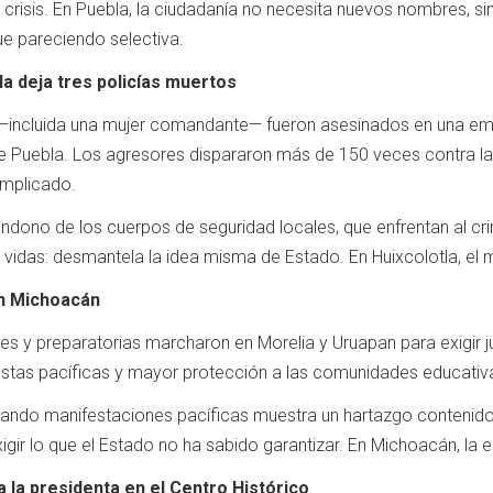
a crisis. En Puebla, la ciudadanía no necesita nuevos nombres, s
gue pareciendo selectiva.
a deja tres policías muertos
 —incluida una mujer comandante— fueron asesinados en una emb
e Puebla. Los agresores dispararon más de 150 veces contra la p
implicado.
dono de los cuerpos de seguridad locales, que enfrentan al cri
 vidas: desmantela la idea misma de Estado. En Huixcolotla, el 
en Michoacán
es y preparatorias marcharon en Morelia y Uruapan para exigir ju
estas pacíficas y mayor protección a las comunidades educativas
ando manifestaciones pacíficas muestra un hartazgo contenido
exigir lo que el Estado no ha sabido garantizar. En Michoacán, la
 la presidenta en el Centro Histórico