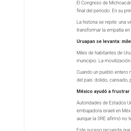
El Congreso de Michoacán 
final del periodo. En su pr
La historia se repite: una
transformar la empatía en 
Uruapan se levanta: mil
Miles de habitantes de Urua
municipio. La movilización
Cuando un pueblo entero ma
del país: dolido, cansado,
México ayudó a frustrar 
Autoridades de Estados Uni
embajadora israelí en Méx
aunque la SRE afirmó no t
Este suceso recuerda que M