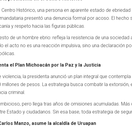
l Centro Histórico, una persona en aparente estado de ebriedad 
a mandataria presentó una denuncia formal por acoso. El hecho se
canía y respeto hacia las figuras públicas.
gesto de un hombre ebrio: refleja la resistencia de una socieda
 el acto no es una reacción impulsiva, sino una declaración pol
bólicas.
ta el Plan Michoacán por la Paz y la Justicia
e violencia, la presidenta anunció un plan integral que contempl
 millones de pesos. La estrategia busca combatir la extorsión, el
cia criminal.
mbicioso, pero llega tras años de omisiones acumuladas. Más q
ntre Estado y ciudadanos. Sin esa base, toda estrategia de segu
 Carlos Manzo, asume la alcaldía de Uruapan