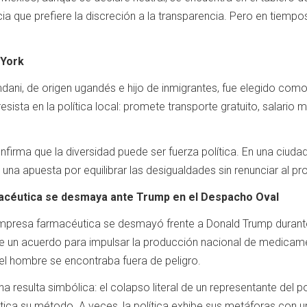
cia que prefiere la discreción a la transparencia. Pero en tiempos
 York
ni, de origen ugandés e hijo de inmigrantes, fue elegido como
esista en la política local: promete transporte gratuito, salario
firma que la diversidad puede ser fuerza política. En una ciudad
 una apuesta por equilibrar las desigualdades sin renunciar al pr
macéutica se desmaya ante Trump en el Despacho Oval
empresa farmacéutica se desmayó frente a Donald Trump durante
de un acuerdo para impulsar la producción nacional de medicam
l hombre se encontraba fuera de peligro.
ena resulta simbólica: el colapso literal de un representante del
ica su método. A veces, la política exhibe sus metáforas con un