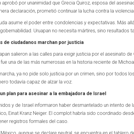
aprobó por unanimidad que Grecia Quiroz, esposa del asesinad
imera declaración, prometió continuar la lucha contra la violenci
 viuda asume el poder entre condolencias y expectativas. Más allá
gobernabilidad. Uruapan no necesita mártires, sino resultados ta
es de ciudadanos marchan por justicia
pan salieron a las calles para exigir justicia por el asesinato d
 fue una de las más numerosas en la historia reciente de Micho
rcha, ya no pide solo justicia por un crimen, sino por todos lo
 pero todavía capaz de alzar la voz.
un plan para asesinar a la embajadora de Israel
dos y de Israel informaron haber desmantelado un intento de la
ico, Einat Kranz Neiger. El complot habría sido coordinado desd
ener registros formales del caso.
éxico, aunque se declare neutral, se encuentra en el tablero de