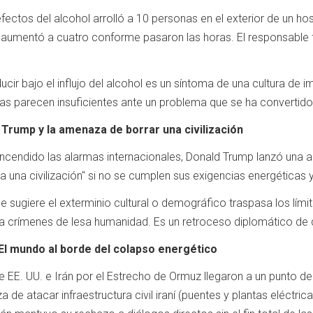
fectos del alcohol arrolló a 10 personas en el exterior de un h
dos aumentó a cuatro conforme pasaron las horas. El responsable f
cir bajo el influjo del alcohol es un síntoma de una cultura de im
as parecen insuficientes ante un problema que se ha convertido
: Trump y la amenaza de borrar una civilización
encendido las alarmas internacionales, Donald Trump lanzó una 
a una civilización" si no se cumplen sus exigencias energéticas 
e sugiere el exterminio cultural o demográfico traspasa los límit
n a crímenes de lesa humanidad. Es un retroceso diplomático de
El mundo al borde del colapso energético
 EE. UU. e Irán por el Estrecho de Ormuz llegaron a un punto d
de atacar infraestructura civil iraní (puentes y plantas eléctric