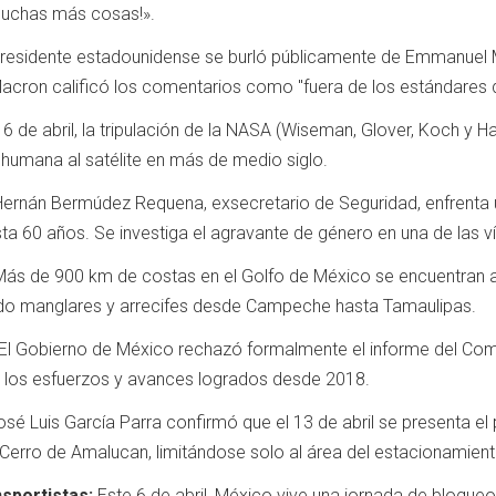
uchas más cosas!».
presidente estadounidense se burló públicamente de Emmanuel 
acron calificó los comentarios como "fuera de los estándares 
e 6 de abril, la tripulación de la NASA (Wiseman, Glover, Koch y
humana al satélite en más de medio siglo.
ernán Bermúdez Requena, exsecretario de Seguridad, enfrenta u
a 60 años. Se investiga el agravante de género en una de las v
ás de 900 km de costas en el Golfo de México se encuentran a
do manglares y arrecifes desde Campeche hasta Tamaulipas.
El Gobierno de México rechazó formalmente el informe del Comi
 los esfuerzos y avances logrados desde 2018.
sé Luis García Parra confirmó que el 13 de abril se presenta el p
 Cerro de Amalucan, limitándose solo al área del estacionamient
sportistas:
Este 6 de abril, México vive una jornada de bloqueo