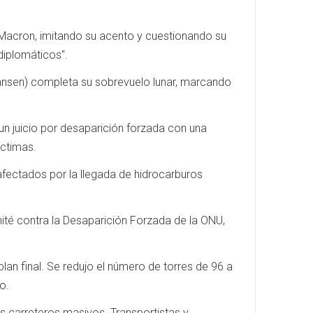
Macron, imitando su acento y cuestionando su
diplomáticos".
 Hansen) completa su sobrevuelo lunar, marcando
n juicio por desaparición forzada con una
íctimas.
fectados por la llegada de hidrocarburos
té contra la Desaparición Forzada de la ONU,
lan final. Se redujo el número de torres de 96 a
o.
s carreteros masivos. Transportistas y