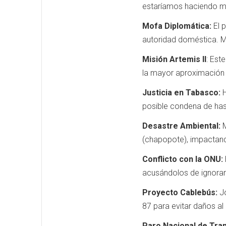
estaríamos haciendo m
Mofa Diplomática:
El 
autoridad doméstica. M
Misión Artemis II
: Est
la mayor aproximación 
Justicia en Tabasco:
H
posible condena de hast
Desastre Ambiental:
M
(chapopote), impactan
Conflicto con la ONU:
acusándolos de ignorar
Proyecto Cablebús:
Jo
87 para evitar daños al
Paro Nacional de Tran