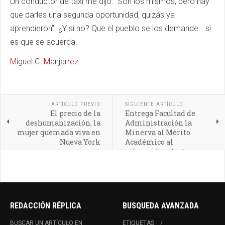
Un conductor de taxi me dijo: “Son los mismos, pero hay
que darles una segunda oportunidad, quizás ya
aprendieron”. ¿Y si no? Que el pueblo se los demande… si
es que se acuerda.
Miguel C. Manjarrez
ARTÍCULO PREVIO
SIGUIENTE ARTÍCULO
El precio de la
Entrega Facultad de
deshumanización, la
Administración la
mujer quemada viva en
Minerva al Mérito
Nueva York
Académico al
gobernador electo
Alejandro Armenta
REDACCIÓN RÉPLICA
BUSQUEDA AVANZADA
BUSCAR UN ARTÍCULO EN
ETIQUETAS