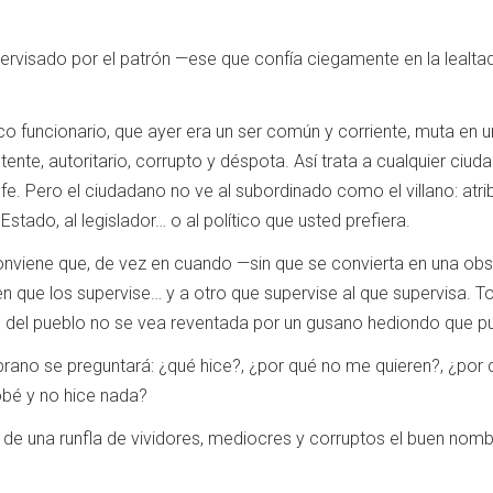
pervisado por el patrón —ese que confía ciegamente en la lealta
co funcionario, que ayer era un ser común y corriente, muta en
otente, autoritario, corrupto y déspota. Así trata a cualquier ciu
e. Pero el ciudadano no ve al subordinado como el villano: atrib
 Estado, al legislador… o al político que usted prefiera.
onviene que, de vez en cuando —sin que se convierta en una obs
ien que los supervise… y a otro que supervise al que supervisa. T
 del pueblo no se vea reventada por un gusano hediondo que pu
prano se preguntará: ¿qué hice?, ¿por qué no me quieren?, ¿por q
obé y no hice nada?
de una runfla de vividores, mediocres y corruptos el buen nomb