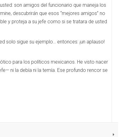
sted: son amigos del funcionario que maneja los
ermine, descubrirán que esos “mejores amigos” no
le y proteja a su jefe como si se tratara de usted
usted solo sigue su ejemplo… entonces: ¡un aplauso!
iótico para los políticos mexicanos. He visto nacer
fe— ni la debía ni la temía. Ese profundo rencor se