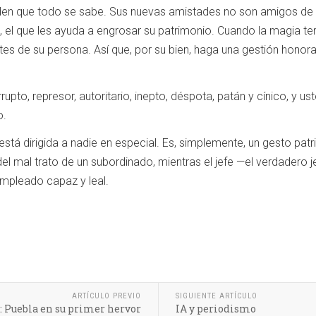
en que todo se sabe. Sus nuevas amistades no son amigos de u
, el que les ayuda a engrosar su patrimonio. Cuando la magia t
s de su persona. Así que, por su bien, haga una gestión honorab
orrupto, represor, autoritario, inepto, déspota, patán y cínico, y 
o.
está dirigida a nadie en especial. Es, simplemente, un gesto patr
el mal trato de un subordinado, mientras el jefe —el verdadero je
empleado capaz y leal.
ARTÍCULO PREVIO
SIGUIENTE ARTÍCULO
: Puebla en su primer hervor
IA y periodismo