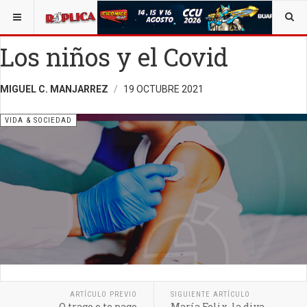
ESTÁ AQUÍ:
VIDA Y SOCIEDAD
Los niños y el Covid
MIGUEL C. MANJARREZ
19 OCTUBRE 2021
VIDA & SOCIEDAD
ARTÍCULO PREVIO
SIGUIENTE ARTÍCULO
O trago o te pago
María Felix, la diva