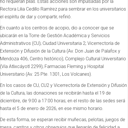
no requieran pilas. Estas acciones son impulsadas por la
Rectora Lilia Cedillo Ramírez para sembrar en los universitarios
el espíritu de dar y compartir, refirió.
En cuanto a los centros de acopio, dio a conocer que se
ubicarán en la Torre de Gestión Académica y Servicios
Administrativos (CU); Ciudad Universitaria 2; Vicerrectoría de
Extensión y Difusión de la Cultura (Av. Don Juan de Palafox y
Mendoza 406, Centro histórico); Complejo Cultural Universitario
(Vía Atlixcáyotl 2299); Farmacias Fleming y Hospital
Universitario (Av. 25 Pte. 1301, Los Volcanes).
En los casos de CU, CU2 y Vicerrectoría de Extensión y Difusión
de la Cultura, las donaciones se recibirán hasta el 19 de
diciembre, de 9:00 a 17:00 horas; en el resto de las sedes será
hasta el 5 de enero de 2026, en ese mismo horario.
De esta forma, se esperan recibir muñecas, pelotas, juegos de
mesa, carritos y otros obsequios que llenarán de felicidad a