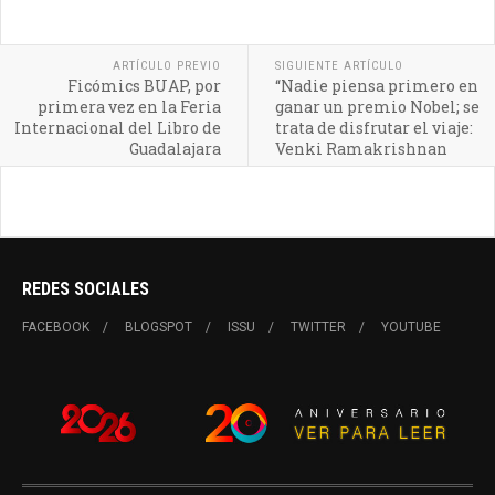
ARTÍCULO PREVIO
SIGUIENTE ARTÍCULO
Ficómics BUAP, por
“Nadie piensa primero en
primera vez en la Feria
ganar un premio Nobel; se
Internacional del Libro de
trata de disfrutar el viaje:
Guadalajara
Venki Ramakrishnan
REDES SOCIALES
FACEBOOK
BLOGSPOT
ISSU
TWITTER
YOUTUBE