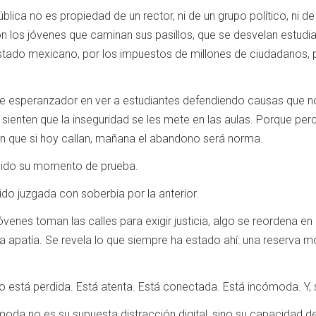
blica no es propiedad de un rector, ni de un grupo político, ni de 
 los jóvenes que caminan sus pasillos, que se desvelan estudia
stado mexicano, por los impuestos de millones de ciudadanos, po
 esperanzador en ver a estudiantes defendiendo causas que no
enten que la inseguridad se les mete en las aulas. Porque perci
en que si hoy callan, mañana el abandono será norma.
nido su momento de prueba.
do juzgada con soberbia por la anterior.
venes toman las calles para exigir justicia, algo se reordena en
a apatía. Se revela lo que siempre ha estado ahí: una reserva mo
 está perdida. Está atenta. Está conectada. Está incómoda. Y, 
moda no es su supuesta distracción digital, sino su capacidad 