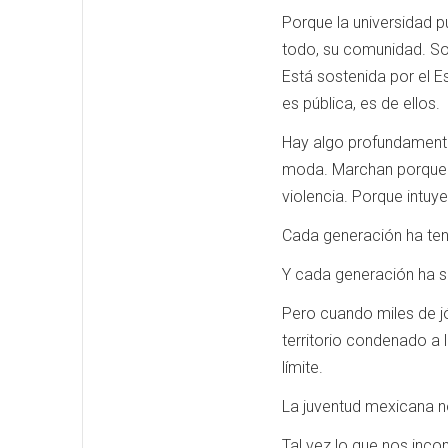
Porque la universidad pú
todo, su comunidad. Son
Está sostenida por el E
es pública, es de ellos.
Hay algo profundamente
moda. Marchan porque si
violencia. Porque intuy
Cada generación ha te
Y cada generación ha si
Pero cuando miles de jó
territorio condenado a l
límite.
La juventud mexicana no
Tal vez lo que nos inco