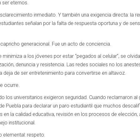
n ser eternos.
esclarecimiento inmediato. Y también una exigencia directa: la r
estudiantes señalan por la falta de respuesta oportuna y de sens
 capricho generacional. Fue un acto de conciencia.
minimiza a los jóvenes por estar “pegados al celular”, se olvi
ación, denuncia y resistencia. Las redes sociales no los aneste
ía deja de ser entretenimiento para convertirse en altavoz.
e ocurre.
o los universitarios exigieron seguridad. Cuando reclamaron a
e Puebla para declarar un paro estudiantil que muchos descalif
s en la calidad educativa, revisión en los procesos de elección
jo institucional.
o elemental: respeto.