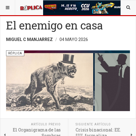
ESTÁ AQUÍ:
AVISO LEGAL
OPINIÓN
RÉPLICA
El enemigo en casa
MIGUEL C MANJARREZ
04 MAYO 2026
RÉPLICA
ARTÍCULO PREVIO
SIGUIENTE ARTÍCULO
El Organigrama de las
Crisis binacional: EE.
Sombras
UU. formaliza