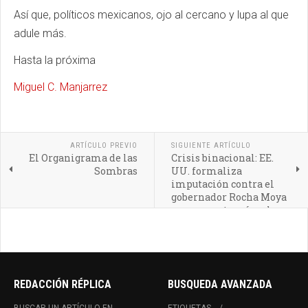
Así que, políticos mexicanos, ojo al cercano y lupa al que
adule más.
Hasta la próxima
Miguel C. Manjarrez
ARTÍCULO PREVIO
SIGUIENTE ARTÍCULO
El Organigrama de las
Crisis binacional: EE.
Sombras
UU. formaliza
imputación contra el
gobernador Rocha Moya
por presuntos vínculos
con el crimen
organizado
REDACCIÓN RÉPLICA
BUSQUEDA AVANZADA