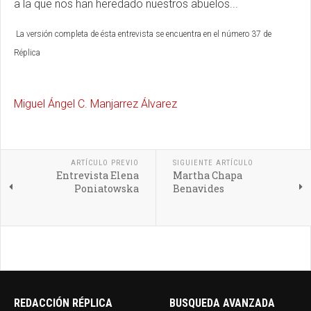
a la que nos han heredado nuestros abuelos...
La versión completa de ésta entrevista se encuentra en el número 37 de
Réplica
Miguel Ángel C. Manjarrez Álvarez
ARTÍCULO PREVIO
SIGUIENTE ARTÍCULO
Entrevista Elena
Martha Chapa
Poniatowska
Benavides
REDACCIÓN RÉPLICA
BUSQUEDA AVANZADA