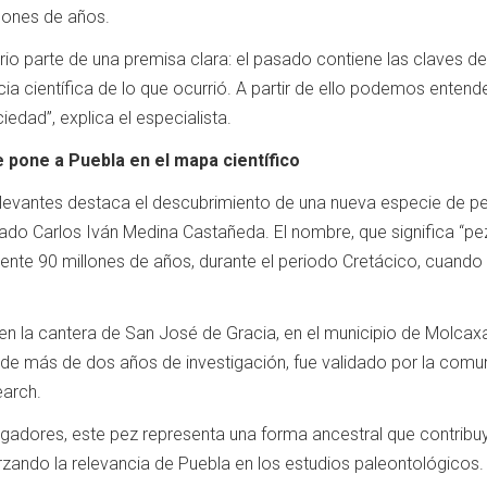
llones de años.
orio parte de una premisa clara: el pasado contiene las claves d
cia científica de lo que ocurrió. A partir de ello podemos enten
ciedad”, explica el especialista.
 pone a Puebla en el mapa científico
levantes destaca el descubrimiento de una nueva especie de pez f
rado Carlos Iván Medina Castañeda. El nombre, que significa “p
te 90 millones de años, durante el periodo Cretácico, cuando e
 en la cantera de San José de Gracia, en el municipio de Molcaxa
de más de dos años de investigación, fue validado por la comunid
earch.
igadores, este pez representa una forma ancestral que contribu
orzando la relevancia de Puebla en los estudios paleontológicos.