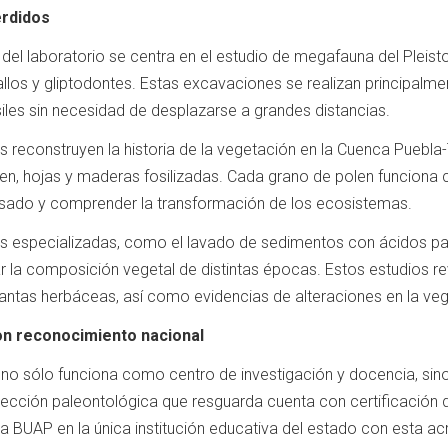
erdidos
n del laboratorio se centra en el estudio de megafauna del Pleis
llos y gliptodontes. Estas excavaciones se realizan principalm
iles sin necesidad de desplazarse a grandes distancias.
 reconstruyen la historia de la vegetación en la Cuenca Puebla-
len, hojas y maderas fosilizadas. Cada grano de polen funciona co
asado y comprender la transformación de los ecosistemas.
as especializadas, como el lavado de sedimentos con ácidos par
r la composición vegetal de distintas épocas. Estos estudios r
lantas herbáceas, así como evidencias de alteraciones en la ve
con reconocimiento nacional
o sólo funciona como centro de investigación y docencia, sin
colección paleontológica que resguarda cuenta con certificación d
 la BUAP en la única institución educativa del estado con esta ac