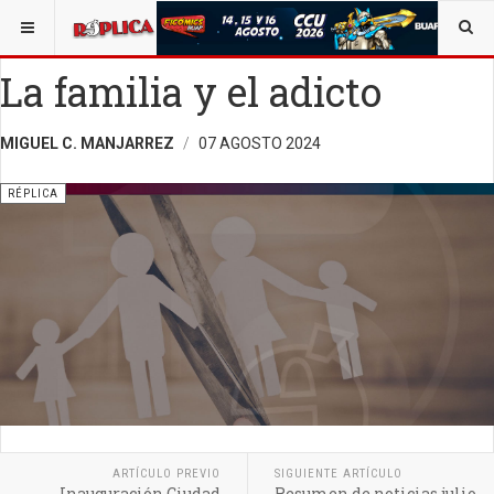
ESTÁ AQUÍ:
TECNOLOGÍA
OPINIÓN
RÉPLICA
La familia y el adicto
MIGUEL C. MANJARREZ
07 AGOSTO 2024
RÉPLICA
ARTÍCULO PREVIO
SIGUIENTE ARTÍCULO
Inauguración Ciudad
Resumen de noticias julio