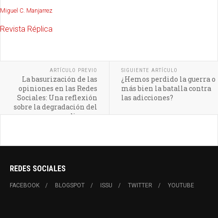
Miguel C. Manjarrez
Revista Réplica
ARTÍCULO PREVIO
SIGUIENTE ARTÍCULO
La basurización de las
¿Hemos perdido la guerra o
opiniones en las Redes
más bien la batalla contra
Sociales: Una reflexión
las adicciones?
sobre la degradación del
discurso
REDES SOCIALES
FACEBOOK
BLOGSPOT
ISSU
TWITTER
YOUTUBE