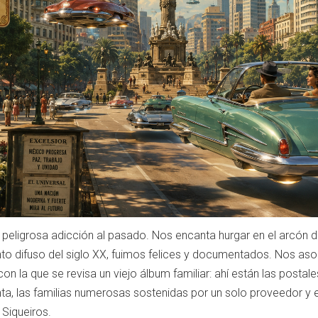
peligrosa adicción al pasado. Nos encanta hurgar en el arcón 
punto difuso del siglo XX, fuimos felices y documentados. Nos a
n la que se revisa un viejo álbum familiar: ahí están las postale
a, las familias numerosas sostenidas por un solo proveedor y e
 Siqueiros.