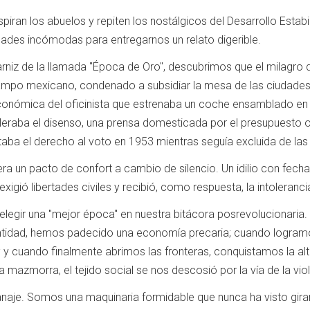
suspiran los abuelos y repiten los nostálgicos del Desarrollo Est
dades incómodas para entregarnos un relato digerible.
rniz de la llamada "Época de Oro", descubrimos que el milagro d
 campo mexicano, condenado a subsidiar la mesa de las ciudad
económica del oficinista que estrenaba un coche ensamblado en e
leraba el disenso, una prensa domesticada por el presupuesto of
a el derecho al voto en 1953 mientras seguía excluida de las a
 era un pacto de confort a cambio de silencio. Un idilio con fe
exigió libertades civiles y recibió, como respuesta, la intoleranc
elegir una "mejor época" en nuestra bitácora posrevolucionaria
dentidad, hemos padecido una economía precaria; cuando logramos
y cuando finalmente abrimos las fronteras, conquistamos la alte
a mazmorra, el tejido social se nos descosió por la vía de la vio
anaje. Somos una maquinaria formidable que nunca ha visto gira