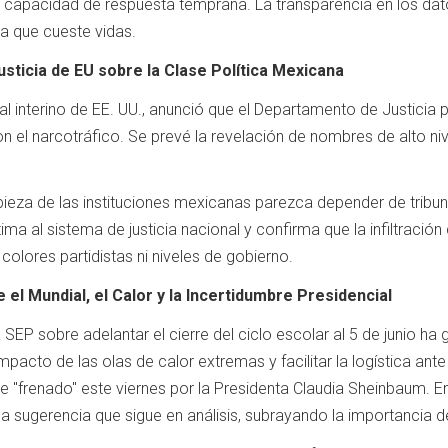
capacidad de respuesta temprana. La transparencia en los datos 
ia que cueste vidas.
Justicia de EU sobre la Clase Política Mexicana
al interino de EE. UU., anunció que el Departamento de Justicia
n el narcotráfico. Se prevé la revelación de nombres de alto ni
.
pieza de las instituciones mexicanas parezca depender de tribun
ma al sistema de justicia nacional y confirma que la infiltración
colores partidistas ni niveles de gobierno.
 el Mundial, el Calor y la Incertidumbre Presidencial
a SEP sobre adelantar el cierre del ciclo escolar al 5 de junio h
mpacto de las olas de calor extremas y facilitar la logística ante
ue "frenado" este viernes por la Presidenta Claudia Sheinbaum. E
na sugerencia que sigue en análisis, subrayando la importancia d