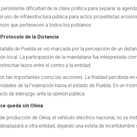
 persistente dificultad de la clase política para separar la agenda
 el uso de infraestructura pública para actos proselitistas erosi
cursos que pertenecen a todos los poblanos.
 Protocolo de la Distancia
alla de Puebla se vio marcada por la percepción de un distanci
ión local. La participación de la mandataria fue interpretada co
strechar lazos entre el centro y la entidad.
on tan importantes como las acciones. La frialdad percibida en 
ioridades de la Federación hacia el estado de Puebla. En un mom
cío de liderazgo ante la opinión pública.
se queda sin Olinia
de producción de Olinia, el vehículo eléctrico nacional, no se in
e desplazará a otra entidad, dejando una estela de incertidumbre 