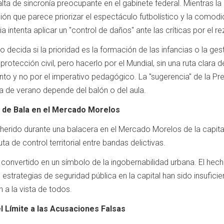
alta de sincronía preocupante en el gabinete federal. Mientras l
ón que parece priorizar el espectáculo futbolístico y la comod
 intenta aplicar un "control de daños" ante las críticas por el r
o decida si la prioridad es la formación de las infancias o la ge
rotección civil, pero hacerlo por el Mundial, sin una ruta clara 
ento y no por el imperativo pedagógico. La "sugerencia" de la Pre
ca de verano depende del balón o del aula.
o de Bala en el Mercado Morelos
erido durante una balacera en el Mercado Morelos de la capital 
a de control territorial entre bandas delictivas.
onvertido en un símbolo de la ingobernabilidad urbana. El hech
s estrategias de seguridad pública en la capital han sido insufic
a la vista de todos.
l Límite a las Acusaciones Falsas