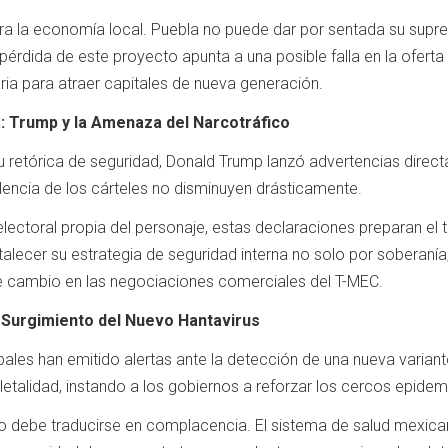
ara la economía local. Puebla no puede dar por sentada su supr
pérdida de este proyecto apunta a una posible falla en la oferta 
aria para atraer capitales de nueva generación.
: Trump y la Amenaza del Narcotráfico
 retórica de seguridad, Donald Trump lanzó advertencias directa
violencia de los cárteles no disminuyen drásticamente.
 electoral propia del personaje, estas declaraciones preparan el
alecer su estrategia de seguridad interna no solo por soberanía,
 cambio en las negociaciones comerciales del T-MEC.
l Surgimiento del Nuevo Hantavirus
bales han emitido alertas ante la detección de una nueva varia
 letalidad, instando a los gobiernos a reforzar los cercos epidem
 debe traducirse en complacencia. El sistema de salud mexican