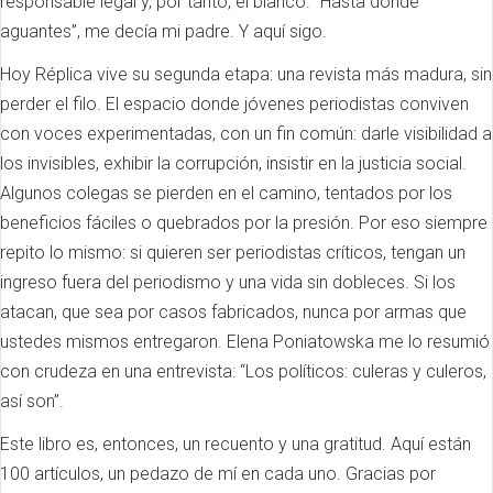
responsable legal y, por tanto, el blanco. “Hasta donde
aguantes”, me decía mi padre. Y aquí sigo.
Hoy Réplica vive su segunda etapa: una revista más madura, sin
perder el filo. El espacio donde jóvenes periodistas conviven
con voces experimentadas, con un fin común: darle visibilidad a
los invisibles, exhibir la corrupción, insistir en la justicia social.
Algunos colegas se pierden en el camino, tentados por los
beneficios fáciles o quebrados por la presión. Por eso siempre
repito lo mismo: si quieren ser periodistas críticos, tengan un
ingreso fuera del periodismo y una vida sin dobleces. Si los
atacan, que sea por casos fabricados, nunca por armas que
ustedes mismos entregaron. Elena Poniatowska me lo resumió
con crudeza en una entrevista: “Los políticos: culeras y culeros,
así son”.
Este libro es, entonces, un recuento y una gratitud. Aquí están
100 artículos, un pedazo de mí en cada uno. Gracias por