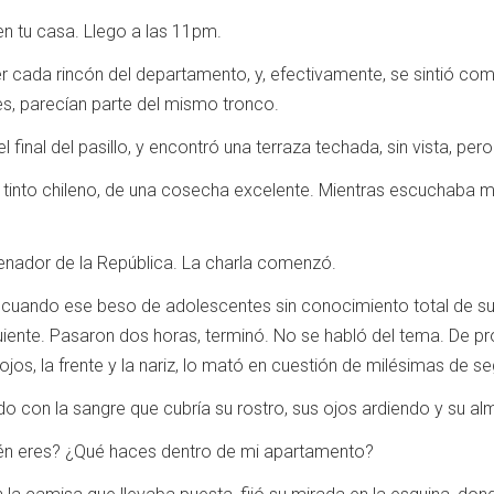
n tu casa. Llego a las 11pm.
ada rincón del departamento, y, efectivamente, se sintió com
s, parecían parte del mismo tronco.
del final del pasillo, y encontró una terraza techada, sin vista, 
 tinto chileno, de una cosecha excelente. Mientras escuchaba mú
enador de la República. La charla comenzó.
 cuando ese beso de adolescentes sin conocimiento total de sus
guiente. Pasaron dos horas, terminó. No se habló del tema. De pr
ojos, la frente y la nariz, lo mató en cuestión de milésimas de s
o con la sangre que cubría su rostro, sus ojos ardiendo y su alm
n eres? ¿Qué haces dentro de mi apartamento?