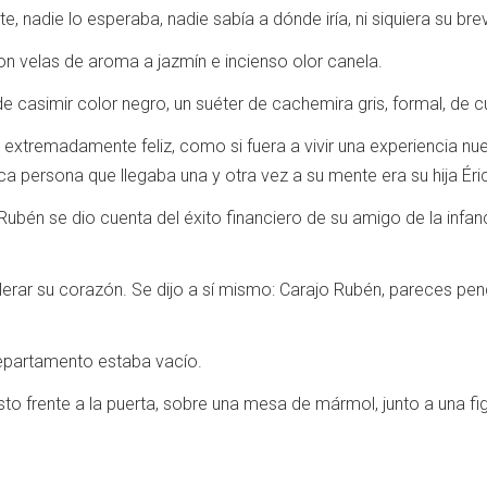
e, nadie lo esperaba, nadie sabía a dónde iría, ni siquiera su br
on velas de aroma a jazmín e incienso olor canela.
e casimir color negro, un suéter de cachemira gris, formal, de cu
a extremadamente feliz, como si fuera a vivir una experiencia n
a persona que llegaba una y otra vez a su mente era su hija Érica
Rubén se dio cuenta del éxito financiero de su amigo de la infanc
erar su corazón. Se dijo a sí mismo: Carajo Rubén, pareces pe
 departamento estaba vacío.
usto frente a la puerta, sobre una mesa de mármol, junto a una fig