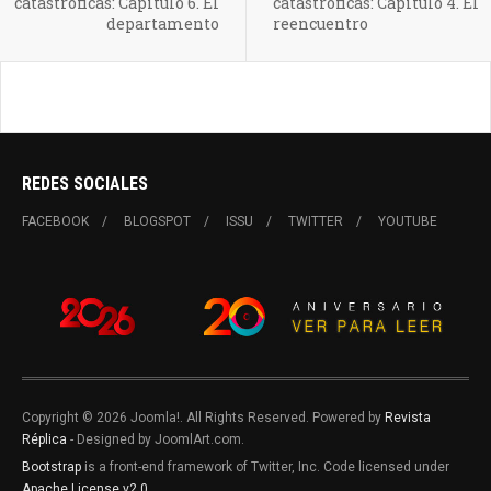
catastróficas: Capítulo 6. El
catastróficas: Capítulo 4. El
departamento
reencuentro
REDES SOCIALES
FACEBOOK
BLOGSPOT
ISSU
TWITTER
YOUTUBE
Copyright © 2026 Joomla!. All Rights Reserved. Powered by
Revista
Réplica
- Designed by JoomlArt.com.
Bootstrap
is a front-end framework of Twitter, Inc. Code licensed under
Apache License v2.0
.