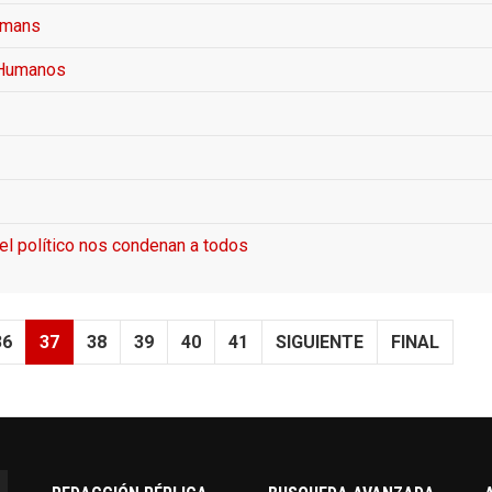
umans
 Humanos
del político nos condenan a todos
36
37
38
39
40
41
SIGUIENTE
FINAL