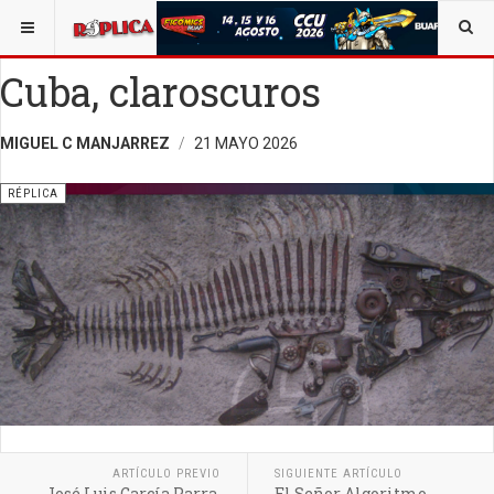
ESTÁ AQUÍ:
OPINIÓN
OPINIÓN
RÉPLICA
Cuba, claroscuros
MIGUEL C MANJARREZ
21 MAYO 2026
RÉPLICA
ARTÍCULO PREVIO
SIGUIENTE ARTÍCULO
José Luis García Parra,
El Señor Algoritmo