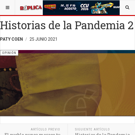
ESTÁ AQUÍ:
OPINIÓN
OPINIÓN
RÉPLICA
Historias de la Pandemia 2
PATY COEN
25 JUNIO 2021
OPINIÓN
ARTÍCULO PREVIO
SIGUIENTE ARTÍCULO
El pueblo nunca merece tu
Historias de la Pandemia