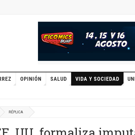
RREZ
OPINIÓN
SALUD
VIDA Y SOCIEDAD
UN
RÉPLICA
EE. UU. formaliza imput