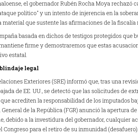
sinaloense, el gobernador Rubén Rocha Moya rechazó c
ataque político" y un intento de injerencia en la sobe
a material que sustente las afirmaciones de la fiscalí
ampaña basada en dichos de testigos protegidos que b
 mantiene firme y demostraremos que estas acusacio
ivo estatal.
 blindaje legal
elaciones Exteriores (SRE) informó que, tras una revi
ajada de EE. UU., se detectó que las solicitudes de ex
que acrediten la responsabilidad de los imputados bajo
ía General de la República (FGR) anunció la apertura d
, debido a la investidura del gobernador, cualquier ac
l Congreso para el retiro de su inmunidad (desafuero)