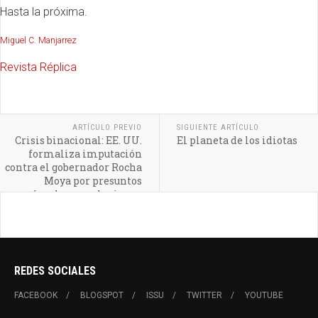
Hasta la próxima.
Miguel C. Manjarrez
Revista Réplica
ARTÍCULO PREVIO
SIGUIENTE ARTÍCULO
Crisis binacional: EE. UU.
El planeta de los idiotas
formaliza imputación
contra el gobernador Rocha
Moya por presuntos
vínculos con el crimen
organizado
REDES SOCIALES
FACEBOOK
BLOGSPOT
ISSU
TWITTER
YOUTUBE