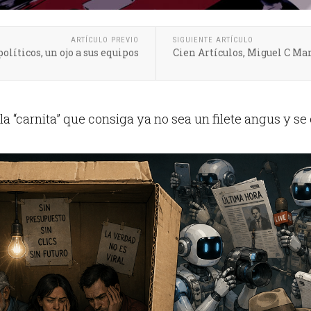
ARTÍCULO PREVIO
SIGUIENTE ARTÍCULO
olíticos, un ojo a sus equipos
Cien Artículos, Miguel C Man
la “carnita” que consiga ya no sea un filete angus y se 