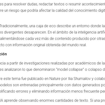
es para resolver dudas, redactar textos o resumir acontecimien
 un riesgo que podría afectar la calidad del conocimiento digi
Tradicionalmente, una caja de eco describe un entorno donde 
s divergentes desaparecen. En el ámbito de la inteligencia artifi
alimentándose cada vez más de contenido producido por otras in
to con información original obtenida del mundo real.
ción
cia a partir de investigaciones realizadas por académicos de l
enes analizaron lo que denominaron “model collapse” o colapso 
e este tema fue publicado en Nature por Ilia Shumailov y colabo
modelos son entrenadas principalmente con datos generados po
mplificando errores y eliminando información menos frecuente pe
a IA aprende observando enormes cantidades de texto. Si una pr