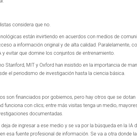
l.
listas considera que no.
ológicas están invirtiendo en acuerdos con medios de comunica
cceso a información original y de alta calidad. Paralelamente, co
 y evitar que domine los conjuntos de entrenamiento.
o Stanford, MIT y Oxford han insistido en la importancia de m
e el periodismo de investigación hasta la ciencia básica.
s son financiados por gobiernos, pero hay otros que se dota
d funciona con clics; entre más visitas tenga un medio, mayores
investigaciones documentadas.
 deja de ingresar a ese medio y se va por la búsqueda en la IA d
a en esa fuente profesional de información. Se va a otra donde la