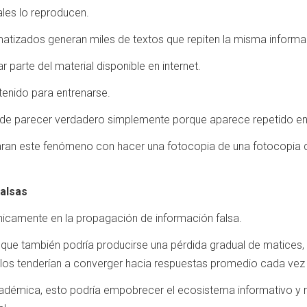
iales lo reproducen.
atizados generan miles de textos que repiten la misma informa
 parte del material disponible en internet.
tenido para entrenarse.
uede parecer verdadero simplemente porque aparece repetido e
ran este fenómeno con hacer una fotocopia de una fotocopia d
falsas
nicamente en la propagación de información falsa.
 que también podría producirse una pérdida gradual de matices,
los tenderían a converger hacia respuestas promedio cada v
démica, esto podría empobrecer el ecosistema informativo y redu