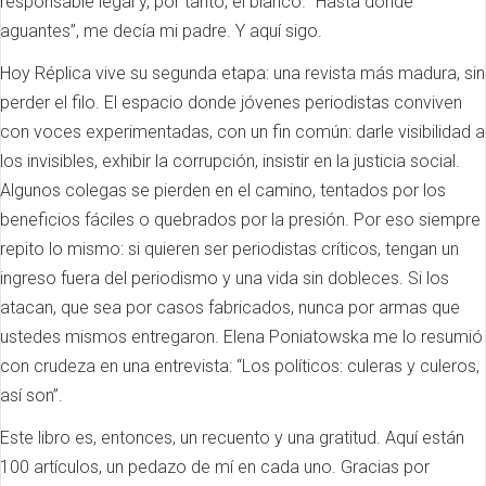
responsable legal y, por tanto, el blanco. “Hasta donde
aguantes”, me decía mi padre. Y aquí sigo.
Hoy Réplica vive su segunda etapa: una revista más madura, sin
perder el filo. El espacio donde jóvenes periodistas conviven
con voces experimentadas, con un fin común: darle visibilidad a
los invisibles, exhibir la corrupción, insistir en la justicia social.
Algunos colegas se pierden en el camino, tentados por los
beneficios fáciles o quebrados por la presión. Por eso siempre
repito lo mismo: si quieren ser periodistas críticos, tengan un
ingreso fuera del periodismo y una vida sin dobleces. Si los
atacan, que sea por casos fabricados, nunca por armas que
ustedes mismos entregaron. Elena Poniatowska me lo resumió
con crudeza en una entrevista: “Los políticos: culeras y culeros,
así son”.
Este libro es, entonces, un recuento y una gratitud. Aquí están
100 artículos, un pedazo de mí en cada uno. Gracias por