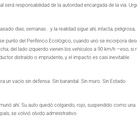
nal será responsabilidad de la autoridad encargada de la vía. Urg
ado días, semanas… y la realidad sigue ahí, intacta, peligrosa,
se punto del Periférico Ecológico, cuando uno se incorpora des
recha; del lado izquierdo vienen los vehículos a 90 km/h —eso, si
uctor distraído o imprudente, y el impacto es casi inevitable.
 un vacío sin defensa. Sin barandal. Sin muro. Sin Estado.
r murió ahí. Su auto quedó colgando, rojo, suspendido como una a
aís, se volvió olvido administrativo.