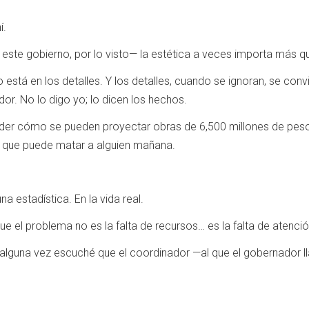
í.
este gobierno, por lo visto— la estética a veces importa más qu
o está en los detalles. Y los detalles, cuando se ignoran, se con
dor. No lo digo yo; lo dicen los hechos.
tender cómo se pueden proyectar obras de 6,500 millones de p
o que puede matar a alguien mañana.
a estadística. En la vida real.
 el problema no es la falta de recursos… es la falta de atención.
 alguna vez escuché que el coordinador —al que el gobernador ll