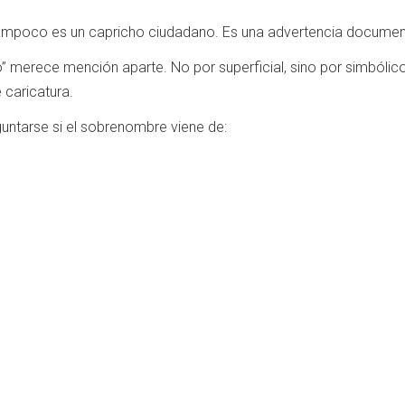
ampoco es un capricho ciudadano. Es una advertencia documen
co” merece mención aparte. No por superficial, sino por simbóli
 caricatura.
guntarse si el sobrenombre viene de: