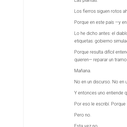
Las plantas.
Los fierros siguen rotos ah
Porque en este país —y en 
Lo he dicho antes: el diabl
etiquetas: gobierno simula
Porque resulta difícil en
quieren— reparar un tram
Mañana.
No en un discurso. No en un
Y entonces uno entiende que
Por eso le escribí. Porque
Pero no.
Esta vez no.