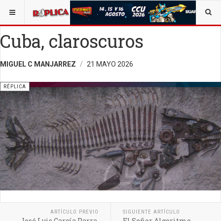
ESTÁ AQUÍ:
ENTRETENIMIENTO
Cuba, claroscuros
MIGUEL C MANJARREZ
21 MAYO 2026
RÉPLICA
ARTÍCULO PREVIO
SIGUIENTE ARTÍCULO
José Luis García Parra,
El Señor Algoritmo