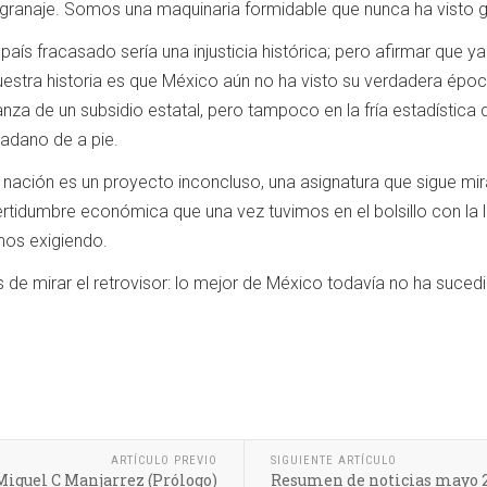
ngranaje. Somos una maquinaria formidable que nunca ha visto g
país fracasado sería una injusticia histórica; pero afirmar que y
estra historia es que México aún no ha visto su verdadera époc
oranza de un subsidio estatal, pero tampoco en la fría estadísti
dadano de a pie.
nación es un proyecto inconcluso, una asignatura que sigue miran
ertidumbre económica que una vez tuvimos en el bolsillo con la l
mos exigiendo.
 de mirar el retrovisor: lo mejor de México todavía no ha sucedi
ARTÍCULO PREVIO
SIGUIENTE ARTÍCULO
 Miguel C Manjarrez (Prólogo)
Resumen de noticias mayo 