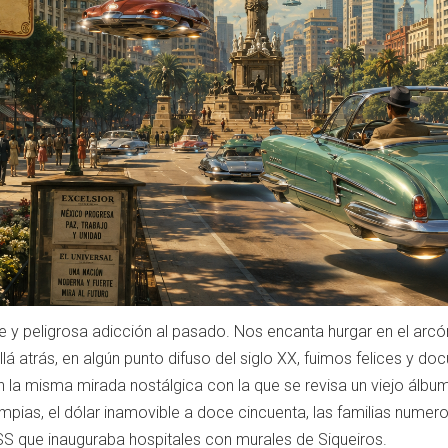
 y peligrosa adicción al pasado. Nos encanta hurgar en el arcó
lá atrás, en algún punto difuso del siglo XX, fuimos felices 
 la misma mirada nostálgica con la que se revisa un viejo álbum 
impias, el dólar inamovible a doce cincuenta, las familias numer
SS que inauguraba hospitales con murales de Siqueiros.