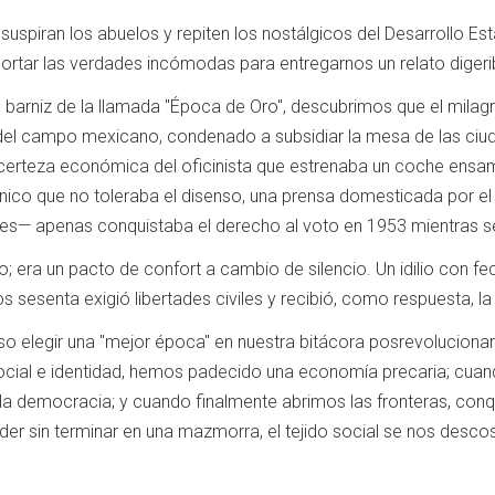
, suspiran los abuelos y repiten los nostálgicos del Desarrollo E
ortar las verdades incómodas para entregarnos un relato digeri
 barniz de la llamada "Época de Oro", descubrimos que el milag
io del campo mexicano, condenado a subsidiar la mesa de las c
 certeza económica del oficinista que estrenaba un coche ensam
nico que no toleraba el disenso, una prensa domesticada por el 
es— apenas conquistaba el derecho al voto en 1953 mientras segu
so; era un pacto de confort a cambio de silencio. Un idilio con 
s sesenta exigió libertades civiles y recibió, como respuesta, la
o elegir una "mejor época" en nuestra bitácora posrevolucionar
ocial e identidad, hemos padecido una economía precaria; cuand
 la democracia; y cuando finalmente abrimos las fronteras, conq
poder sin terminar en una mazmorra, el tejido social se nos descos