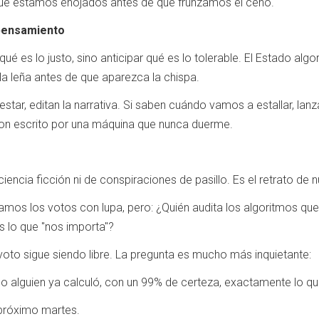
e estamos enojados antes de que frunzamos el ceño.
 pensamiento
ué es lo justo, sino anticipar qué es lo tolerable. El Estado algo
 la leña antes de que aparezca la chispa.
tar, editan la narrativa. Si saben cuándo vamos a estallar, lanza
on escrito por una máquina que nunca duerme.
ncia ficción ni de conspiraciones de pasillo. Es el retrato de n
amos los votos con lupa, pero: ¿Quién audita los algoritmos que
 lo que "nos importa"?
 voto sigue siendo libre. La pregunta es mucho más inquietante:
do alguien ya calculó, con un 99% de certeza, exactamente lo q
 próximo martes.