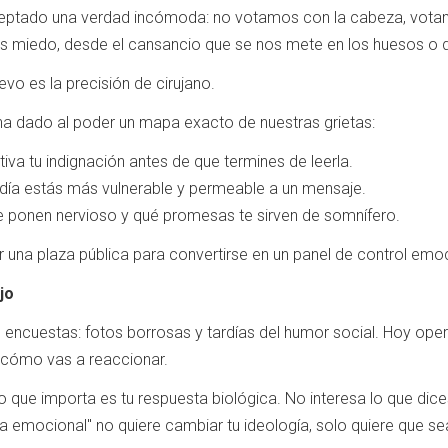
ceptado una verdad incómoda: no votamos con la cabeza, vota
 miedo, desde el cansancio que se nos mete en los huesos o d
evo es la precisión de cirujano.
le ha dado al poder un mapa exacto de nuestras grietas:
iva tu indignación antes de que termines de leerla.
 día estás más vulnerable y permeable a un mensaje.
e ponen nervioso y qué promesas te sirven de somnífero.
una plaza pública para convertirse en un panel de control emoc
jo
an encuestas: fotos borrosas y tardías del humor social. Hoy op
n cómo vas a reaccionar.
lo que importa es tu respuesta biológica. No interesa lo que dic
 emocional" no quiere cambiar tu ideología, solo quiere que sea