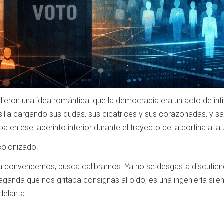
ieron una idea romántica: que la democracia era un acto de inti
illa cargando sus dudas, sus cicatrices y sus corazonadas, y s
n ese laberinto interior durante el trayecto de la cortina a la u
colonizado.
sca convencernos; busca calibrarnos. Ya no se desgasta discutie
aganda que nos gritaba consignas al oído; es una ingeniería sile
delanta.