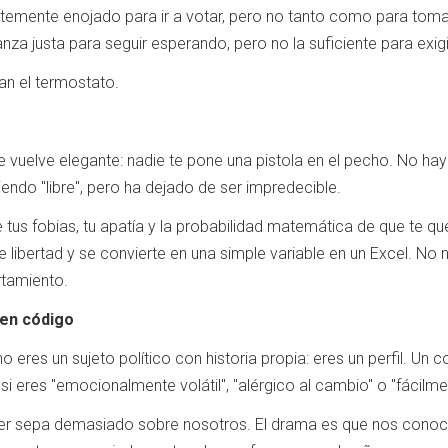
ntemente enojado para ir a votar, pero no tanto como para tomar
nza justa para seguir esperando, pero no la suficiente para exig
an el termostato.
 vuelve elegante: nadie te pone una pistola en el pecho. No hay u
siendo "libre", pero ha dejado de ser impredecible.
us fobias, tu apatía y la probabilidad matemática de que te que
de libertad y se convierte en una simple variable en un Excel. No
tamiento.
 en código
no eres un sujeto político con historia propia: eres un perfil.
si eres "emocionalmente volátil", "alérgico al cambio" o "fácilme
der sepa demasiado sobre nosotros. El drama es que nos cono