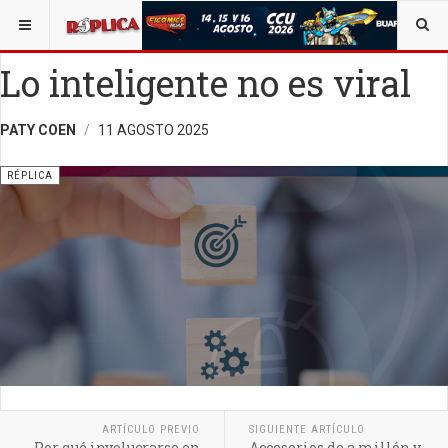
ESTÁ AQUÍ:
VIDA Y SOCIEDAD
OPINIÓN
RÉPLICA
Lo inteligente no es viral
PATY COEN
11 AGOSTO 2025
RÉPLICA
ARTÍCULO PREVIO
SIGUIENTE ARTÍCULO
Por qué involucrarse en
Accesorios de a millón y