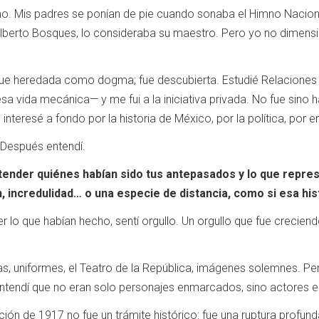
smo. Mis padres se ponían de pie cuando sonaba el Himno Nacio
erto Bosques, lo consideraba su maestro. Pero yo no dimension
 fue heredada como dogma; fue descubierta. Estudié Relaciones 
 vida mecánica— y me fui a la iniciativa privada. No fue sino h
interesé a fondo por la historia de México, por la política, por 
 Después entendí.
nder quiénes habían sido tus antepasados y lo que represen
n, incredulidad… o una especie de distancia, como si esa his
lo que habían hecho, sentí orgullo. Un orgullo que fue crecien
las, uniformes, el Teatro de la República, imágenes solemnes. P
ntendí que no eran solo personajes enmarcados, sino actores 
ión de 1917 no fue un trámite histórico: fue una ruptura profund