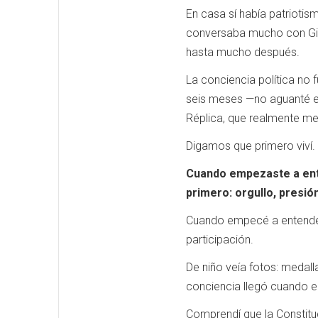
En casa sí había patrioti
conversaba mucho con Gilb
hasta mucho después.
La conciencia política no
seis meses —no aguanté esa
Réplica, que realmente me 
Digamos que primero viví.
Cuando empezaste a ente
primero: orgullo, presió
Cuando empecé a entender 
participación.
De niño veía fotos: medal
conciencia llegó cuando e
Comprendí que la Constituc