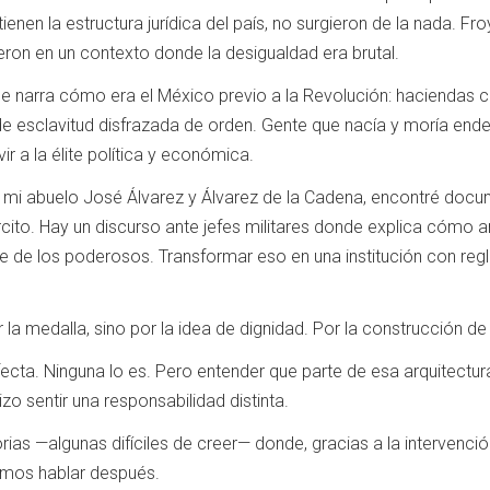
ienen la estructura jurídica del país, no surgieron de la nada. F
ieron en un contexto donde la desigualdad era brutal.
 se narra cómo era el México previo a la Revolución: haciendas
e esclavitud disfrazada de orden. Gente que nacía y moría ende
ir a la élite política y económica.
 mi abuelo José Álvarez y Álvarez de la Cadena, encontré docu
jército. Hay un discurso ante jefes militares donde explica cómo 
 de los poderosos. Transformar eso en una institución con regla
la medalla, sino por la idea de dignidad. Por la construcción de 
rfecta. Ninguna lo es. Pero entender que parte de esa arquitectura 
izo sentir una responsabilidad distinta.
orias —algunas difíciles de creer— donde, gracias a la intervenci
mos hablar después.