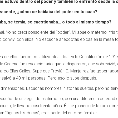
ue estuvo dentro del poder y también lo enfrentó desde la cr
escente, ¿cómo se hablaba del poder en tu casa?
aba, se temía, se cuestionaba… o todo al mismo tiempo?
l. Yo no crecí consciente del “poder”. Mi abuelo materno, mis tíos
 conviví con ellos. No escuché anécdotas épicas en la mesa to
s de ellos fueron constituyentes: dos en la Constitución de 1917
la Cadena fue revolucionario, que le dispararon, que sobrevivió
arco Elías Calles. Supe que Froylán C. Manjarrez fue gobernador, 
 salvó a 40 mil personas. Pero eso lo supe después.
dimensiones. Escuchas nombres, historias sueltas, pero no tiene
pequeño de un segundo matrimonio, con una diferencia de edad
uelo, le llevaba casi treinta años. Él fue pionero de la radio, 
 “figuras históricas”; eran parte del entorno familiar.