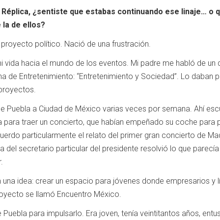
Réplica, ¿sentiste que estabas continuando ese linaje… o qu
 la de ellos?
royecto político. Nació de una frustración.
vida hacia el mundo de los eventos. Mi padre me habló de un di
 de Entretenimiento: “Entretenimiento y Sociedad”. Lo daban pr
proyectos.
de Puebla a Ciudad de México varias veces por semana. Ahí es
 para traer un concierto, que habían empeñado su coche para p
ecuerdo particularmente el relato del primer gran concierto de
 del secretario particular del presidente resolvió lo que parecí
.
una idea: crear un espacio para jóvenes donde empresarios y líde
proyecto se llamó Encuentro México.
Puebla para impulsarlo. Era joven, tenía veintitantos años, ent