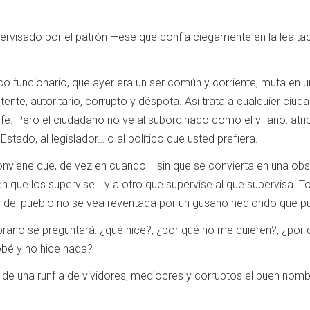
pervisado por el patrón —ese que confía ciegamente en la lealta
co funcionario, que ayer era un ser común y corriente, muta en
otente, autoritario, corrupto y déspota. Así trata a cualquier ciu
e. Pero el ciudadano no ve al subordinado como el villano: atrib
 Estado, al legislador… o al político que usted prefiera.
onviene que, de vez en cuando —sin que se convierta en una obs
ien que los supervise… y a otro que supervise al que supervisa. T
 del pueblo no se vea reventada por un gusano hediondo que pu
prano se preguntará: ¿qué hice?, ¿por qué no me quieren?, ¿por q
obé y no hice nada?
de una runfla de vividores, mediocres y corruptos el buen nomb