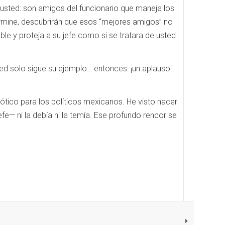
sted: son amigos del funcionario que maneja los
ermine, descubrirán que esos “mejores amigos” no
le y proteja a su jefe como si se tratara de usted
usted solo sigue su ejemplo… entonces: ¡un aplauso!
iótico para los políticos mexicanos. He visto nacer
fe— ni la debía ni la temía. Ese profundo rencor se