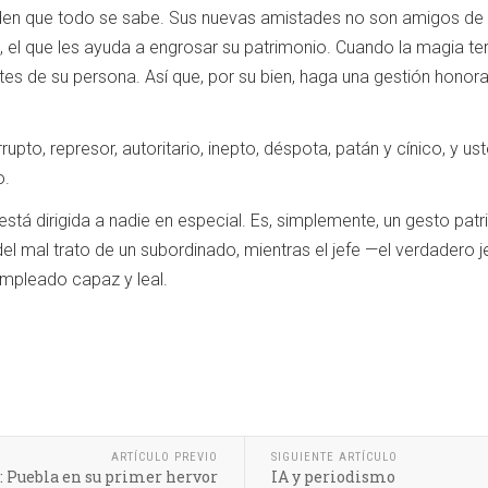
en que todo se sabe. Sus nuevas amistades no son amigos de u
, el que les ayuda a engrosar su patrimonio. Cuando la magia t
s de su persona. Así que, por su bien, haga una gestión honorab
orrupto, represor, autoritario, inepto, déspota, patán y cínico, y 
o.
está dirigida a nadie en especial. Es, simplemente, un gesto patr
el mal trato de un subordinado, mientras el jefe —el verdadero je
empleado capaz y leal.
ARTÍCULO PREVIO
SIGUIENTE ARTÍCULO
: Puebla en su primer hervor
IA y periodismo