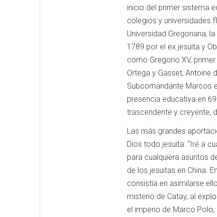
inicio del primer sistema 
colegios y universidades 
Universidad Gregoriana, l
1789 por el ex jesuita y O
como Gregorio XV, primer 
Ortega y Gasset, Antoine 
Subcomandante Marcos entr
presencia educativa en 69
trascendente y creyente, d
Las más grandes aportacio
Dios todo jesuita: “Iré a c
para cualquiera asuntos de
de los jesuitas en China.
En
consistía en asimilarse el
misterio de Catay,
al expl
el imperio de Marco Polo, 