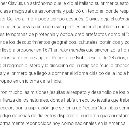
pher Clavius, un astrónomo que le dio al italiano su primer pues
 clase magistral de astronomía y publicó un texto en donde resp
or Galileo al morir poco tiempo después.
Clavius ​​deja el
calend
 que encabezara una comisión para estudiar el problema que pre
s tempranas de pirotecnia y óptica, creó artefactos como el “ór
or de los descubrimientos geográficos, culturales, botánicos y 
e llevó a proponer en 1671 un
reloj mundial
que sincronizó la hor
 los satélites de Júpiter.
Roberto de Nobili jesuita de 28 años,
 el régimen austero y la disciplina de un religioso “que lo aban
 y el primero que llegó a dominar el idioma clásico de la India h
ropeo en un idioma de la India.
aron mucho las misiones jesuitas al respeto y desarrollo de los p
nfianza de los naturales, donde había un equipo jesuita que trab
ducción,
por la aspiración que se tenía de “reducir” las tribus 
edujo docenas de dialectos dispares a un idioma guaraní estánd
formalmente reconocidos hoy como nacionales en la América L