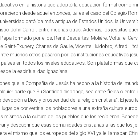
educativo en la historia que adoptó la educación formal como min
florecieron desde aquel entonces, tal es el caso del Colegio
a universidad católica más antigua de Estados Unidos, la Unive
bispo John Carroll, entre muchas otras.
Además, los jesuitas pue
Papa formado por ellos, René Descartes, Molière, Voltaire, Cer
de Saint-Exupéry,
Charles de Gaulle, Vicente Huidobro, Alfred Hit
e muchos otros pasaron por las instituciones educativas jesu
 países en todos los niveles educativos.
Son plataformas que cu
esde la espiritualidad ignaciana.
nes que la Compañía de Jesús ha hecho a la historia del mundo
ualquier parte que Su Santidad disponga, sea entre fieles o entre i
 devoción a Dios y prosperidad de la religión cristiana”.
El jesui
 lugar de convertir a los pobladores a una extraña cultura europe
los mismos a la cultura de los pueblos que los recibieron.
Benedet
orar y descubrir que esas comunidades cristianas a las que los j
era el mismo que los europeos del siglo XVI ya le llamaban Chi