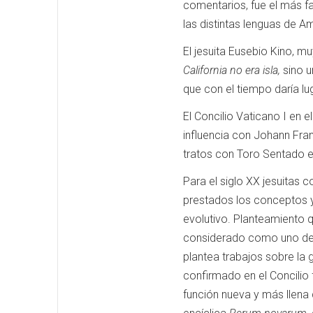
comentarios, fue el más f
las distintas lenguas de Am
El jesuita Eusebio Kino, m
California no era isla,
sino u
que con el tiempo daría l
El Concilio Vaticano I en 
influencia con Johann Fran
tratos con Toro Sentado en
Para el siglo XX jesuitas
prestados los conceptos y 
evolutivo.
Planteamiento q
considerado como uno de l
plantea trabajos sobre la 
confirmado en el Concilio f
función nueva y más llena 