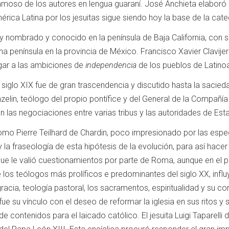
amoso de los autores en lengua guaraní.
José Anchieta elaboró ​​
érica Latina por los jesuitas sigue siendo hoy la base de la categ
uy nombrado y conocido en la península de Baja California, con s
na península en la provincia de México.
Francisco Xavier Clavijer
ugar a las ambiciones de
independencia
de los pueblos de Latino
el siglo XIX fue de gran trascendencia y discutido hasta la sacied
zelin, teólogo del propio pontífice y del General de la Compañí
 las negociaciones entre varias tribus y las autoridades de Est
 como Pierre Teilhard de Chardin, poco impresionado por las esp
la fraseología de esta hipótesis de la evolución, para así hace
ue le valió cuestionamientos por parte de Roma, aunque en el 
os teólogos más prolíficos e predominantes del siglo XX, influy
gracia, teología pastoral, los sacramentos, espiritualidad y su c
ue su vínculo con el deseo de reformar la iglesia en sus ritos y su
de contenidos para el laicado católico.
El jesuita Luigi Taparell