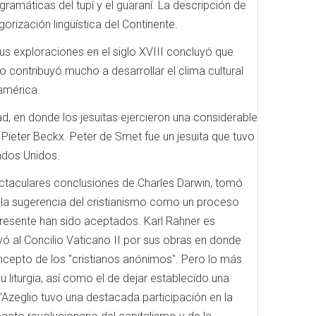
gramáticas del tupí y el guaraní.
La descripción de
orización lingüística del Continente.
us exploraciones en el siglo XVIII concluyó que
o contribuyó mucho a desarrollar el clima cultural
américa.
ad, en donde los jesuitas ejercieron una considerable
a Pieter Beckx.
Peter de Smet fue un jesuita que tuvo
ados Unidos.
ectaculares conclusiones de Charles Darwin, tomó
r la sugerencia del cristianismo como un proceso
presente han sido aceptados.
Karl Rahner es
ó al Concilio Vaticano II por sus obras en donde
oncepto de los "cristianos anónimos".
Pero lo más
 liturgia,
así como el de dejar establecido una
i d'Azeglio tuvo una destacada participación en la