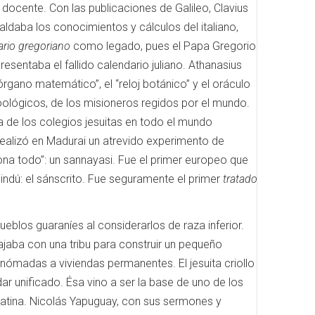
to docente.
Con las publicaciones de Galileo, Clavius ​​
aldaba los conocimientos y cálculos del italiano,
ario gregoriano
como legado, pues el Papa Gregorio
sentaba el fallido calendario juliano.
Athanasius
gano matemático”, el “reloj botánico” y el oráculo
zoológicos, de los misioneros regidos por el mundo.
a de los colegios jesuitas en todo el mundo
 realizó en Madurai un atrevido experimento de
dona todo”: un sannayasi.
Fue el primer europeo que
indú: el sánscrito.
Fue seguramente el primer
tratado
ueblos guaraníes al considerarlos de raza inferior.
ajaba con una tribu para construir un pequeño
seminómadas a viviendas permanentes.
El jesuita criollo
ar unificado.
Ésa vino a ser la base de uno de los
atina.
Nicolás Yapuguay, con sus sermones y