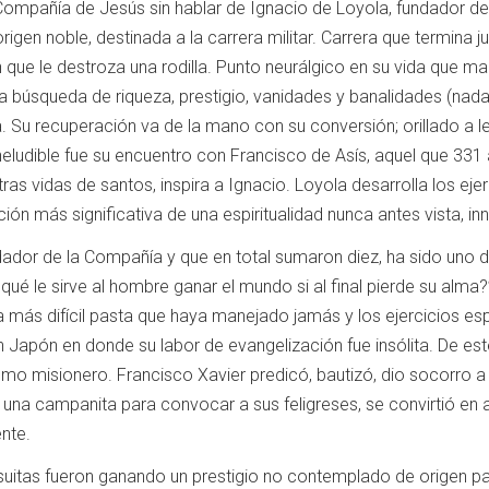
Compañía de Jesús sin hablar de Ignacio de Loyola, fundador de 
rigen noble, destinada a la carrera militar.
Carrera que termina j
que le destroza una rodilla.
Punto neurálgico en su vida que mar
búsqueda de riqueza, prestigio, vanidades y banalidades (nada 
a.
Su recuperación va de la mano con su conversión;
orillado a 
neludible fue su encuentro con Francisco de Asís, aquel que 331
otras vidas de santos, inspira a Ignacio.
Loyola desarrolla los eje
ón más significativa de una espiritualidad nunca antes vista, in
ndador de la Compañía y que en total sumaron diez, ha sido uno
qué le sirve al hombre ganar el mundo si al final pierde su alma?
a más difícil pasta que haya manejado jamás y los ejercicios espi
 Japón en donde su labor de evangelización fue insólita.
De est
omo misionero.
Francisco Xavier predicó, bautizó, dio socorro 
 una campanita para convocar a sus feligreses, se convirtió en
nte.
suitas fueron ganando un prestigio no contemplado de origen pa