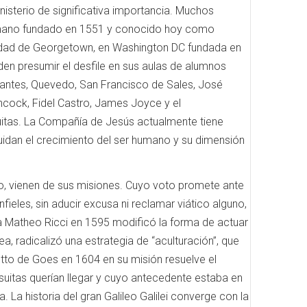
isterio de significativa importancia.
Muchos
 Romano fundado en 1551 y conocido hoy como
rsidad de Georgetown, en Washington DC fundada en
den presumir el desfile en sus aulas de alumnos
vantes, Quevedo, San Francisco de Sales, José
chcock, Fidel Castro, James Joyce y el
itas.
La Compañía de Jesús actualmente tiene
idan el crecimiento del ser humano y su dimensión
, vienen de sus misiones.
Cuyo voto promete ante
nfieles, sin aducir excusa ni reclamar viático alguno,
ta Matheo Ricci en 1595 modificó la forma de actuar
a, radicalizó una estrategia de “aculturación”, que
to de Goes en 1604 en su misión resuelve el
esuitas querían llegar y cuyo antecedente estaba en
na.
La historia del gran Galileo Galilei converge con la