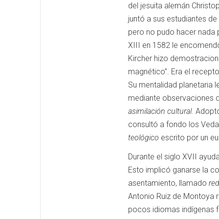
del jesuita alemán Christo
juntó a sus estudiantes de
pero no pudo hacer nada p
XIII en 1582 le encomendó
Kircher hizo demostracione
magnético”.
Era el recept
Su mentalidad planetaria l
mediante observaciones de
asimilación cultural
.
Adoptó
consultó a fondo los Vedas
teológico
escrito por un eu
Durante el siglo XVII ayud
Esto implicó ganarse la co
asentamiento, llamado
re
Antonio Ruiz de Montoya r
pocos idiomas indígenas 