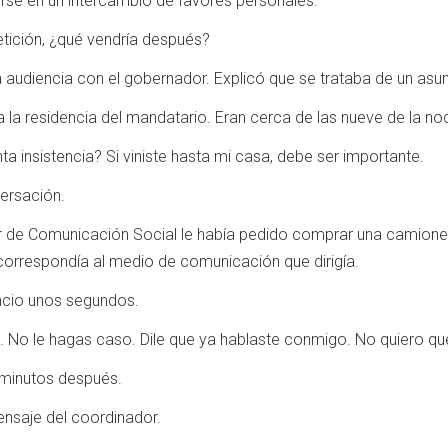
tirse en un intercambio de favores personales.
petición, ¿qué vendría después?
una audiencia con el gobernador. Explicó que se trataba de un as
la residencia del mandatario. Eran cerca de las nueve de la no
 insistencia? Si viniste hasta mi casa, debe ser importante.
versación.
or de Comunicación Social le había pedido comprar una camion
 correspondía al medio de comunicación que dirigía.
ncio unos segundos.
No le hagas caso. Dile que ya hablaste conmigo. No quiero que 
 minutos después.
ensaje del coordinador.