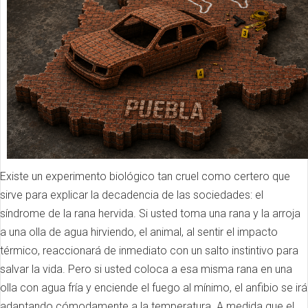
Existe un experimento biológico tan cruel como certero que
sirve para explicar la decadencia de las sociedades: el
síndrome de la rana hervida. Si usted toma una rana y la arroja
a una olla de agua hirviendo, el animal, al sentir el impacto
térmico, reaccionará de inmediato con un salto instintivo para
salvar la vida. Pero si usted coloca a esa misma rana en una
olla con agua fría y enciende el fuego al mínimo, el anfibio se irá
adaptando cómodamente a la temperatura. A medida que el