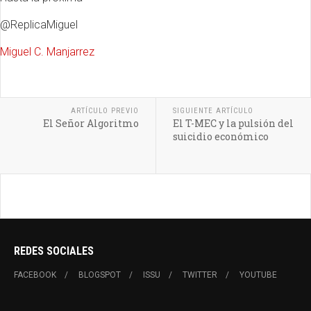
@ReplicaMiguel
Miguel C. Manjarrez
ARTÍCULO PREVIO
SIGUIENTE ARTÍCULO
El Señor Algoritmo
El T-MEC y la pulsión del
suicidio económico
REDES SOCIALES
FACEBOOK
BLOGSPOT
ISSU
TWITTER
YOUTUBE