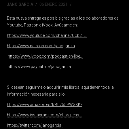
JANO GARCÍA
06 ENERO 2021
Esta nueva entrega es posible gracias a los colaboradores de
Youtube, Patreon e iVoox. Ayúdame en:
https://www.youtube.com/channel/UCb2T...
https://www.patreon.com/janogarcia
https://www.ivoox.com/podcast-en-libe...
https://www.paypal.me/janogarcia
Si desean seguirme o adquirir mis libros, aquí tienen toda la
información necesaria para ello:
https://www.amazon.es/l/B0755PWSXK?
https://www.instagram.com/ellibrepens...
https://twitter.com/janogarcia_